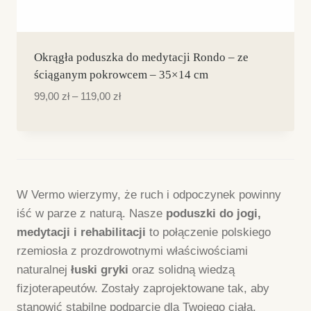
Dostępne kolory
Okrągła poduszka do medytacji Rondo – ze
ściąganym pokrowcem – 35×14 cm
Zakres
99,00
zł
–
119,00
zł
cen:
od
99,00 zł
do
119,00 zł
W Vermo wierzymy, że ruch i odpoczynek powinny
iść w parze z naturą. Nasze
poduszki do jogi,
medytacji i rehabilitacji
to połączenie polskiego
rzemiosła z prozdrowotnymi właściwościami
naturalnej
łuski gryki
oraz solidną wiedzą
fizjoterapeutów. Zostały zaprojektowane tak, aby
stanowić stabilne podparcie dla Twojego ciała,