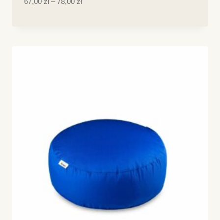
Zakres
67,00
zł
–
78,00
zł
cen:
od
67,00 zł
do
78,00 zł