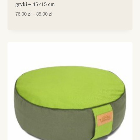
gryki – 45×15 cm
Dostępne kolory
Zakres
76,00
zł
–
89,00
zł
cen:
od
76,00 zł
do
89,00 zł