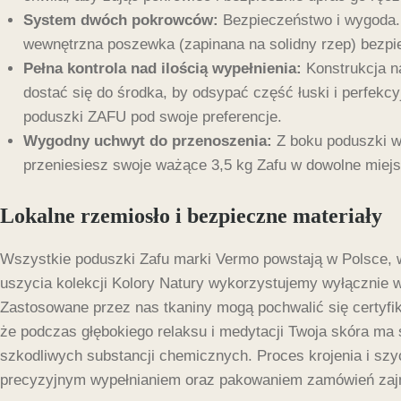
System dwóch pokrowców:
Bezpieczeństwo i wygoda.
wewnętrzna poszewka (zapinana na solidny rzep) bezpie
Pełna kontrola nad ilością wypełnienia:
Konstrukcja n
dostać się do środka, by odsypać część łuski i perfek
poduszki ZAFU pod swoje preferencje.
Wygodny uchwyt do przenoszenia:
Z boku poduszki ws
przeniesiesz swoje ważące 3,5 kg Zafu w dowolne miejs
Lokalne rzemiosło i bezpieczne materiały
Wszystkie poduszki Zafu marki Vermo powstają w Polsce, w 
uszycia kolekcji Kolory Natury wykorzystujemy wyłącznie
Zastosowane przez nas tkaniny mogą pochwalić się certyf
że podczas głębokiego relaksu i medytacji Twoja skóra ma
szkodliwych substancji chemicznych. Proces krojenia i szy
precyzyjnym wypełnianiem oraz pakowaniem zamówień zajm