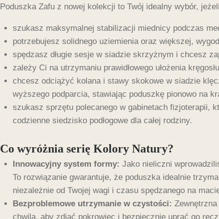
Poduszka Zafu z nowej kolekcji to Twój idealny wybór, jeżeli
szukasz maksymalnej stabilizacji miednicy podczas me
potrzebujesz solidnego uziemienia oraz większej, wygod
spędzasz długie sesje w siadzie skrzyżnym i chcesz za
zależy Ci na utrzymaniu prawidłowego ułożenia kręgosłup
chcesz odciążyć kolana i stawy skokowe w siadzie klęc
wyższego podparcia, stawiając poduszkę pionowo na kr
szukasz sprzętu polecanego w gabinetach fizjoterapii, 
codzienne siedzisko podłogowe dla całej rodziny.
Co wyróżnia serię Kolory Natury?
Innowacyjny system formy:
Jako nieliczni wprowadzil
To rozwiązanie gwarantuje, że poduszka idealnie trzyma s
niezależnie od Twojej wagi i czasu spędzanego na maci
Bezproblemowe utrzymanie w czystości:
Zewnętrzna 
chwila, aby zdjąć pokrowiec i bezpiecznie uprać go ręc