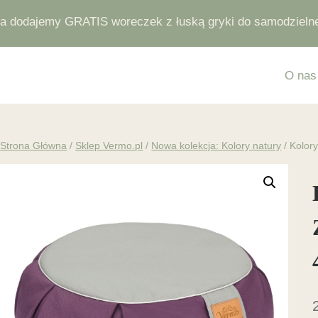
 dodajemy GRATIS woreczek z łuską gryki do samodzielnej 
O nas
Strona Główna
/
Sklep Vermo.pl
/
Nowa kolekcja: Kolory natury
/
Kolor