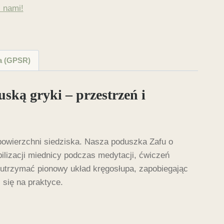
 nami!
edytacji
42x15cm
a (GPSR)
ską gryki – przestrzeń i
 powierzchni siedziska. Nasza poduszka Zafu o
ilizacji miednicy podczas medytacji, ćwiczeń
 utrzymać pionowy układ kręgosłupa, zapobiegając
 się na praktyce.