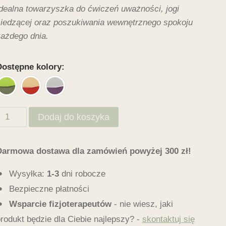
dealna towarzyszka do ćwiczeń uważności, jogi
iedzącej oraz poszukiwania wewnętrznego spokoju
ażdego dnia.
Dostępne kolory
lość
Dodaj do koszyka
olory
atury
Darmowa dostawa dla zamówień powyżej 300 zł!
oduszka
Wysyłka:
1-3
dni robocze
ZAFU
Bezpieczne płatności
o
Wsparcie fizjoterapeutów
- nie wiesz, jaki
ogi
rodukt będzie dla Ciebie najlepszy? -
skontaktuj się