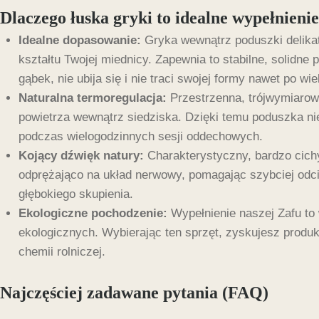
Dlaczego łuska gryki to idealne wypełnieni
Idealne dopasowanie:
Gryka wewnątrz poduszki delikat
kształtu Twojej miednicy. Zapewnia to stabilne, solidne
gąbek, nie ubija się i nie traci swojej formy nawet po wi
Naturalna termoregulacja:
Przestrzenna, trójwymiarow
powietrza wewnątrz siedziska. Dzięki temu poduszka ni
podczas wielogodzinnych sesji oddechowych.
Kojący dźwięk natury:
Charakterystyczny, bardzo cichy
odprężająco na układ nerwowy, pomagając szybciej odc
głębokiego skupienia.
Ekologiczne pochodzenie:
Wypełnienie naszej Zafu to
ekologicznych. Wybierając ten sprzęt, zyskujesz produ
chemii rolniczej.
Najczęściej zadawane pytania (FAQ)