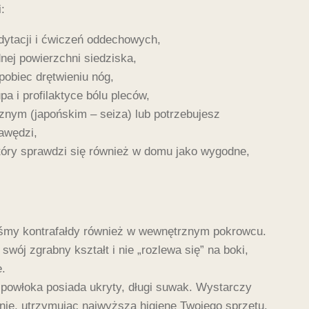
:
dytacji i ćwiczeń oddechowych,
nej powierzchni siedziska,
pobiec drętwieniu nóg,
a i profilaktyce bólu pleców,
znym (japońskim – seiza) lub potrzebujesz
awędzi,
który sprawdzi się również w domu jako wygodne,
iśmy kontrafałdy również w wewnętrznym pokrowcu.
wój zgrabny kształt i nie „rozlewa się” na boki,
e.
powłoka posiada ukryty, długi suwak. Wystarczy
znie, utrzymując najwyższą higienę Twojego sprzętu.