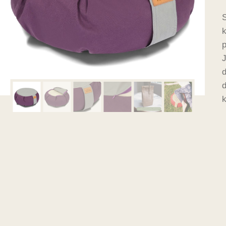
S
k
p
J
d
d
k